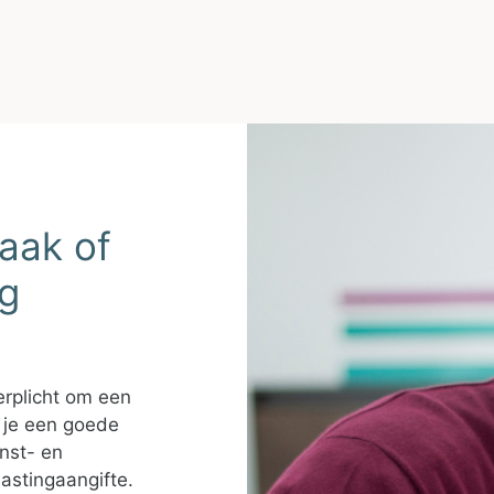
aak of
ng
verplicht om een
t je een goede
nst- en
astingaangifte.