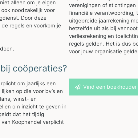
 niet alleen om je eigen
verenigingen of stichtinge
s ook noodzakelijk voor
financiële verantwoording, 
gdienst. Door deze
uitgebreide jaarrekening mo
n de regels en voorkom je
hetzelfde uit als bij venno
verliesrekening en toelich
regels gelden. Het is dus b
doen.
voor jouw organisatie gelde
bij coöperaties?
plicht om jaarlijks een
Vind een boekhouder o
 lijken op die voor bv’s en
lans, winst- en
ellen om inzicht te geven in
eldt dat het tijdig
 van Koophandel verplicht