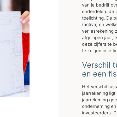
van je bedrijf ov
onderdelen: de b
toelichting. De b
(activa) en welke
verliesrekening 
afgelopen jaar, 
deze cijfers te b
te krijgen in je f
Verschil 
en een fi
Het verschil tus
jaarrekening lig
jaarrekening gee
onderneming en i
investeerders. D