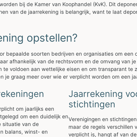
orden bij de Kamer van Koophandel (KvK). Dit deponere
nen van de jaarrekening is belangrijk, want te laat depo
ning opstellen?
r bepaalde soorten bedrijven en organisaties om een ov
t, maar afhankelijk van de rechtsvorm en de omvang van j
m te voldoen aan wettelijke eisen en om transparant te
en je graag meer over wie er verplicht worden om een jaa
rekeningen
Jaarrekening vo
stichtingen
plicht om jaarlijks een
astgelegd om een duidelijk en
Verenigingen en stichtingen
 situatie van de
maar de regels verschillen
n balans, winst- en
verplicht is, hangt af van 