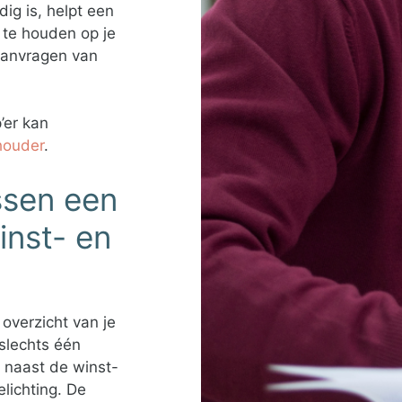
ig is, helpt een
p te houden op je
 aanvragen van
’er kan
houder
.
ussen een
inst- en
 overzicht van je
 slechts één
 naast de winst-
lichting. De