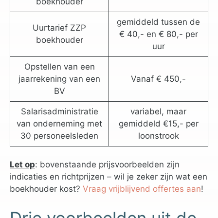
boekhouder
gemiddeld tussen de
Uurtarief ZZP
€ 40,- en € 80,- per
boekhouder
uur
Opstellen van een
jaarrekening van een
Vanaf € 450,-
BV
Salarisadministratie
variabel, maar
van onderneming met
gemiddeld €15,- per
30 personeelsleden
loonstrook
Let op
: bovenstaande prijsvoorbeelden zijn
indicaties en richtprijzen – wil je zeker zijn wat een
boekhouder kost?
Vraag vrijblijvend offertes aan
!
Drie voorbeelden uit de