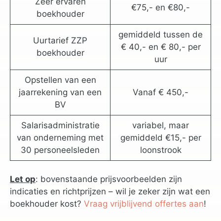
Zeer ervaren
€75,- en €80,-
boekhouder
gemiddeld tussen de
Uurtarief ZZP
€ 40,- en € 80,- per
boekhouder
uur
Opstellen van een
jaarrekening van een
Vanaf € 450,-
BV
Salarisadministratie
variabel, maar
van onderneming met
gemiddeld €15,- per
30 personeelsleden
loonstrook
Let op
: bovenstaande prijsvoorbeelden zijn
indicaties en richtprijzen – wil je zeker zijn wat een
boekhouder kost?
Vraag vrijblijvend offertes aan
!