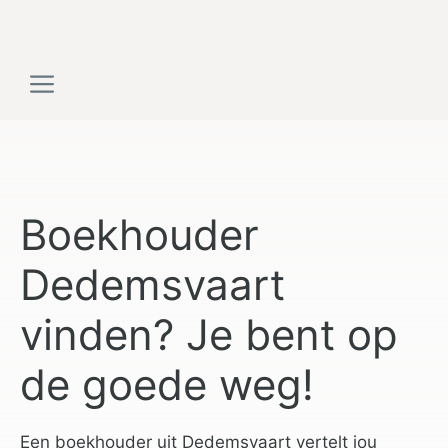
Ga
naar
de
Menu
inhoud
Boekhouder
Dedemsvaart
vinden? Je bent op
de goede weg!
Een boekhouder uit Dedemsvaart vertelt jou