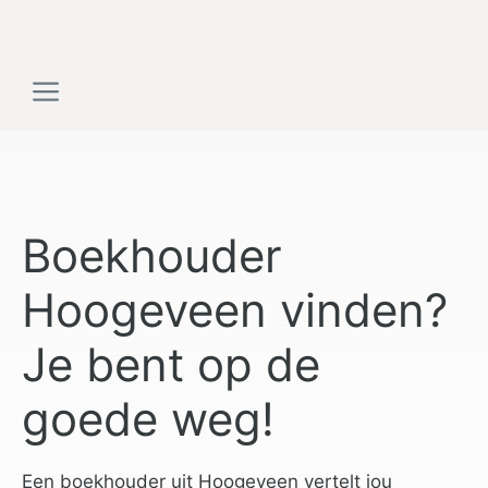
Ga
naar
de
Menu
inhoud
Boekhouder
Hoogeveen vinden?
Je bent op de
goede weg!
Een boekhouder uit Hoogeveen vertelt jou