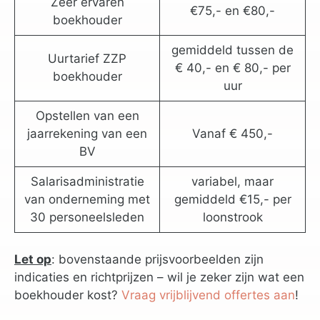
Zeer ervaren
€75,- en €80,-
boekhouder
gemiddeld tussen de
Uurtarief ZZP
€ 40,- en € 80,- per
boekhouder
uur
Opstellen van een
jaarrekening van een
Vanaf € 450,-
BV
Salarisadministratie
variabel, maar
van onderneming met
gemiddeld €15,- per
30 personeelsleden
loonstrook
Let op
: bovenstaande prijsvoorbeelden zijn
indicaties en richtprijzen – wil je zeker zijn wat een
boekhouder kost?
Vraag vrijblijvend offertes aan
!