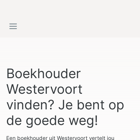
Ga
naar
de
Menu
inhoud
Boekhouder
Westervoort
vinden? Je bent op
de goede weg!
Een boekhouder uit Westervoort vertelt jou