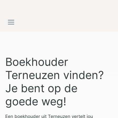
Ga
naar
de
Menu
inhoud
Boekhouder
Terneuzen vinden?
Je bent op de
goede weg!
Een boekhouder uit Terneuzen vertelt jou