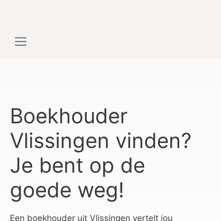
Ga
naar
de
Menu
inhoud
Boekhouder
Vlissingen vinden?
Je bent op de
goede weg!
Een boekhouder uit Vlissingen vertelt jou